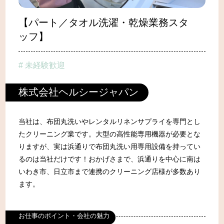
資料ダウンロード
住まい・仕事
【パート／タオル洗濯・乾燥業務スタ
ッフ】
住まい情報
空き家・空き地バンクについて
未経験歓迎
空き家・空き地バンク(物件情報)
株式会社ヘルシージャパン
仕事情報
求人情報
当社は、布団丸洗いやレンタルリネンサプライを専門とし
たクリーニング業です。大型の高性能専用機器が必要とな
会社インタビュー
りますが、実は浜通りで布団丸洗い用専用設備を持ってい
企業の方へ
るのは当社だけです！おかげさまで、浜通りを中心に南は
支援金制度
いわき市、日立市まで連携のクリーニング店様が多数あり
ます。
移住関連の支援金制度
出産・子育て関連の支援金制度
お仕事のポイント・会社の魅力