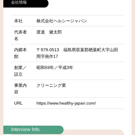
会社情報
本社
株式会社ヘルシージャパン
代表者
渡邉 健太郎
名
内郷本
〒979-0513 福島県双葉郡楢葉町大字山田
館
岡字南作17
創業／
昭和59年／平成3年
設立
事業内
クリーニング業
容
URL
https://www.healthy-japan.com/
Interview Info.