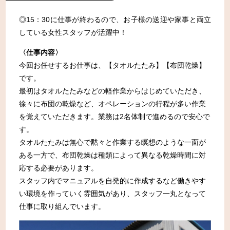
生活関連の支援金制度
◎15：30に仕事が終わるので、お子様の送迎や家事と両立
移住サポート
している女性スタッフが活躍中！
移住について
〈仕事内容〉
今回お任せするお仕事は、【タオルたたみ】【布団乾燥】
移住に向けてのステップ
です。
移住者インタビュー
最初はタオルたたみなどの軽作業からはじめていただき、
移住Q＆A
徐々に布団の乾燥など、オペレーションの行程が多い作業
を覚えていただきます。業務は2名体制で進めるので安心で
移住サポート
す。
移住相談窓口について
タオルたたみは無心で黙々と作業する瞑想のような一面が
ある一方で、布団乾燥は種類によって異なる乾燥時間に対
お試し住宅について
応する必要があります。
お試し就労体験プログラム
スタッフ内でマニュアルを自発的に作成するなど働きやす
ならは体験プログラム
い環境を作っていく雰囲気があり、スタッフ一丸となって
仕事に取り組んでいます。
お問い合わせ