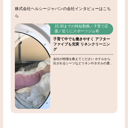
株式会社ヘルシージャパンの会社インタビューはこち
ら
15:30までの時短勤務／子育て応
援／近くにスポーツジム有
子育て中でも働きやすく アフター
ファイブも充実 リネンクリーニン
グ
会社の特徴を教えてください ホテルから
出されるシーツなどリネンやタオルの選択
やふとんの丸洗い洗濯といったクリーニン
グを行っています。主なお客様は、町内や
富岡町～浪江町エリアのホテルで、回収し
たリネン類を、自社工場にある業 […]