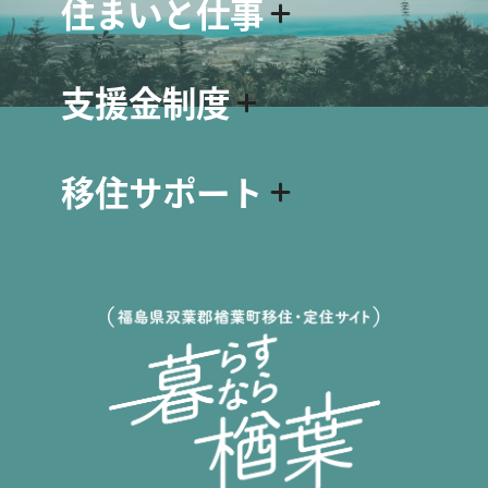
住まいと仕事
名物・シンボル
スポット紹介
住まい情報
動画で見る楢葉町
支援金制度
空き家・空き地バンクについて
資料ダウンロード
空き家・空き地 物件情報
移住関連の支援金制度
仕事情報
移住サポート
出産・子育て関連の支援金制度
求人情報
生活関連の支援金制度
会社インタビュー
移住について
求人掲載をご希望の方へ
移住に向けてのステップ
移住者インタビュー
移住Q&A
移住サポート
移住相談窓口について
お試し住宅について
お試し就労体験プログラム