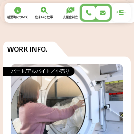
メニュー
楢葉町について
住まい
と
仕事
支援金制度
移住サポート
お試し住宅
パート/アルバイト／小売り
楢葉町について
楢葉町について
名物・シンボル
スポット紹介
動画紹介