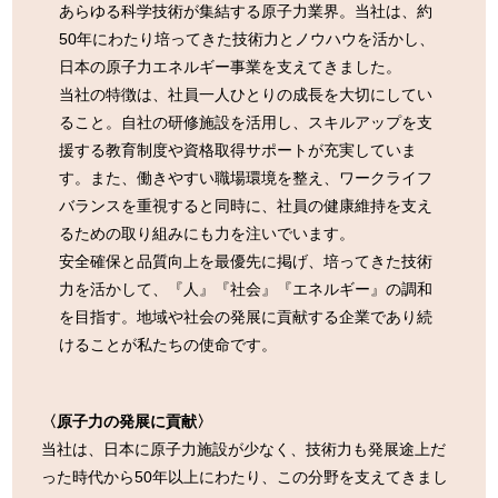
あらゆる科学技術が集結する原子力業界。当社は、約
一般社団法人ならはみらい
50年にわたり培ってきた技術力とノウハウを活かし、
日本の原子力エネルギー事業を支えてきました。
0240-23-6271
tel:
当社の特徴は、社員一人ひとりの成長を大切にしてい
月～土 9:00～17:00
ること。自社の研修施設を活用し、スキルアップを支
（日・祝・年末年始・第２第４水曜日を除く）
援する教育制度や資格取得サポートが充実していま
す。また、働きやすい職場環境を整え、ワークライフ
バランスを重視すると同時に、社員の健康維持を支え
るための取り組みにも力を注いでいます。
安全確保と品質向上を最優先に掲げ、培ってきた技術
力を活かして、『人』『社会』『エネルギー』の調和
を目指す。地域や社会の発展に貢献する企業であり続
けることが私たちの使命です。
〈原子力の発展に貢献〉
当社は、日本に原子力施設が少なく、技術力も発展途上だ
った時代から50年以上にわたり、この分野を支えてきまし