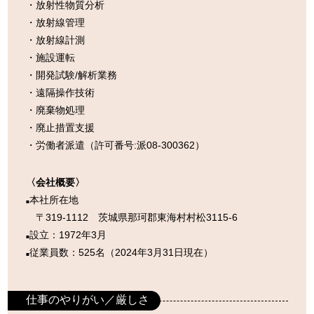
・放射性物質分析
・放射線管理
・放射線計測
・施設運転
・開発試験/解析業務
・遠隔操作技術
・廃棄物処理
・廃止措置支援
・労働者派遣（許可番号:派08-300362）
〈会社概要〉
本社所在地
■
〒319-1112 茨城県那珂郡東海村村松3115-6
設立：1972年3月
■
従業員数：525名（2024年3月31日現在）
■
仕事のやりがい／厳しさ