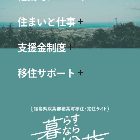
楢葉町について
住まいと仕事
名物・シンボル
スポット紹介
住まい情報
動画で見る楢葉町
支援金制度
空き家・空き地バンクについて
資料ダウンロード
空き家・空き地 物件情報
移住関連の支援金制度
仕事情報
移住サポート
出産・子育て関連の支援金制度
求人情報
生活関連の支援金制度
会社インタビュー
移住について
求人掲載をご希望の方へ
移住に向けてのステップ
移住者インタビュー
移住Q&A
移住サポート
移住相談窓口について