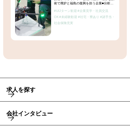
術で廃炉と福島の復興を担う企業■分析や
ロボット遠隔操作など技術者としての成長
UIJターン歓迎
企業見学・社員交流
を応援！■未経験者歓迎！充実の研修制度
■残業3時間/月！社員寮など嬉しい移住サ
OK
未経験歓迎
社宅・寮あり
諸手当・
ポート体制 【会社説明会実 […]
社会保険充実
求人を探す
会社インタビュー