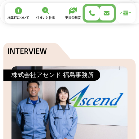
メニュー
楢葉町について
住まい
と
仕事
支援金制度
移住サポート
お試し住宅
株式会社アセンド 福島事務所
楢葉町について
楢葉町について
名物・シンボル
スポット紹介
動画紹介