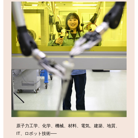
生活関連の支援金制度
移住サポート
移住について
移住に向けてのステップ
移住者インタビュー
移住Q＆A
移住サポート
移住相談窓口について
お試し住宅について
お試し就労体験プログラム
ならは体験プログラム
原子力工学、化学、機械、材料、電気、建築、地質、
IT、ロボット技術──
お問い合わせ