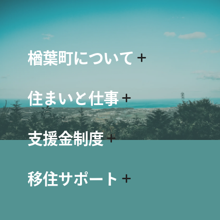
楢葉町について
楢葉町について
住まいと仕事
名物・シンボル
スポット紹介
住まい情報
動画で見る楢葉町
支援金制度
空き家・空き地バンクについて
資料ダウンロード
空き家・空き地 物件情報
移住関連の支援金制度
仕事情報
移住サポート
出産・子育て関連の支援金制度
求人情報
生活関連の支援金制度
会社インタビュー
移住について
求人掲載をご希望の方へ
移住に向けてのステップ