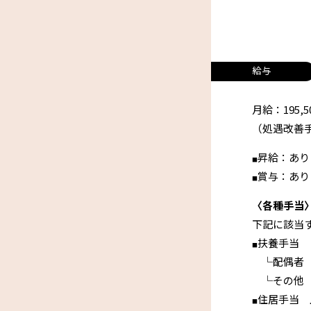
給与
月給：195,5
（処遇改善手当
昇給：あり（
■
賞与：あり
■
〈各種手当
下記に該当
扶養手当
■
└配偶者 1
└その他 6
住居手当 上
■