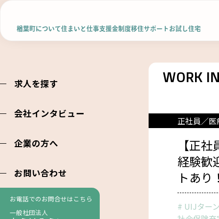
楢葉町について
住まい
と
仕事
支援金制度
移住サポート
お試し住宅
求人を探す
会社インタビュー
正社員／医
【正社
企業の方へ
経験歓
楢葉町について
住ま
お問い合わせ
トあり
住ま
楢葉町について
お電話でのお問合せはこちら
名物・シンボル
空
UIJター
一般社団法人
スポット紹介
社会保険充
空き