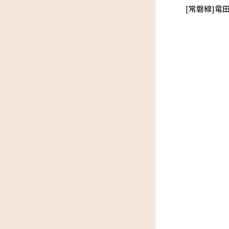
[常磐線]竜