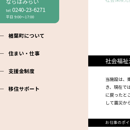
ならはみらい
動画紹介
0240-23-6271
tel:
仕事
資料ダウンロード
平日 9:00〜17:00
求
会
楢葉町について
企
住まい・仕事
社会福祉
支援金制度
当施設は、
き、現在で
移住サポート
に戻ったと
して震災か
お仕事のポイ