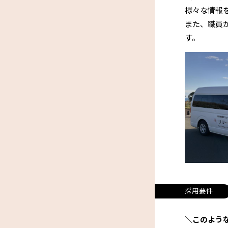
様々な情報
また、職員
す。
採用要件
＼このよう