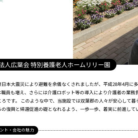
情報
人情報
社インタビュー
業の方へ
法人広葉会 特別養護老人ホームリリー園
お問い合わせ
東日本大震災により避難を余儀なくされましたが、平成28年4月に
は職員も増え、さらには介護ロボット等の導入により介護者の業務
一般社団法人ならはみらい
ころです。 このような中で、当施設では双葉郡の人々が安心して暮
0240-23-6271
tel:
らの復興と帰還促進の礎となれるよう、一歩一歩、着実に前進して
月～土 9:00～17:00
（日・祝・年末年始・第２第４水曜日を除く）
ント・会社の魅力