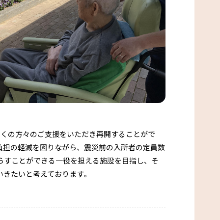
移住Q＆A
移住サポート
移住相談窓口について
お試し住宅について
お試し就労体験プログラム
ならは体験プログラム
多くの方々のご支援をいただき再開することがで
負担の軽減を図りながら、震災前の入所者の定員数
らすことができる一役を担える施設を目指し、そ
いきたいと考えております。