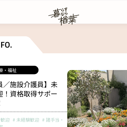
療・福祉
員／施設介護員】未
迎！資格取得サポー
い・仕事
支援金制度
！
い情報
移住関連の支援金制度
出産・子育て関連の支援金制度
き家・空き地バンクについて
ン歓迎
未経験歓迎
諸手当・
生活関連の支援金制度
実
家・空き地バンク(物件情報)