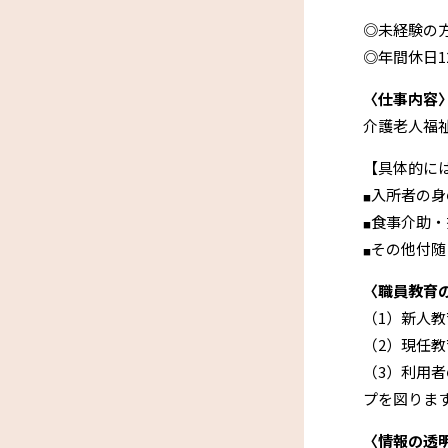
◎未経験の
◎年間休日
〈仕事内容
介護老人福
【具体的に
入所者の身
■
食事介助・
■
その他付随
■
〈職員教育
（1）新人
（2）現任
（3）利用
プを図りま
〈情報の透