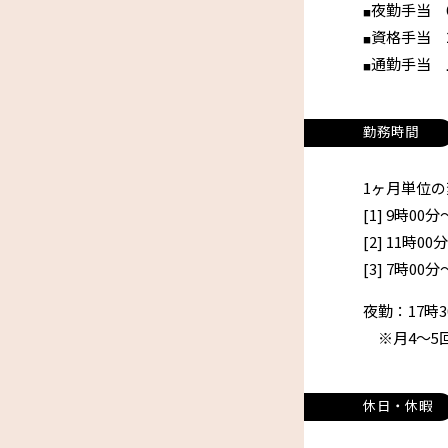
夜勤手当 6
■
資格手当 2,
■
通勤手当 上
■
勤務時間
1ヶ月単位の
[1] 9時00
[2] 11時0
[3] 7時00
夜勤：17時
※月4～5
休日・休暇