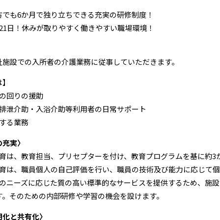
方でも6か月で独り立ちできる充実の研修制度！
121日！休みが取りやすく働きやすい職場環境！
〉
祉施設での入所者の介護業務に従事していただきます。
は】
の回りの援助
排泄介助・入浴介助等利用者の日常サポート
する業務
の充実〉
教育は、教育担当、プリセプターを付け、教育プログラムを基に約3
教育は、職員個人の自己評価を行い、職員の技術及び能力に応じて
者のニーズに応じた質の高い標準的なサービスを提供するため、施
す。そのための内部研修や学習の機会を設けます。
明化と共有化〉