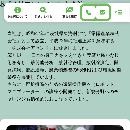
株式会社アセンド 福島事務所
メニュー
楢葉町について
住まい
と
仕事
支援金制度
移住サポート
お試し住宅
当社は、昭和47年に茨城県東海村にて「常陽産業株式
会社」として設立、平成22年に社運上昇を意味する
「株式会社アセンド」に変更しました。
50年以上、日本の原子力を支えてきた実績と確かな技
術を有し、放射能分析、放射線管理、放射線測定、開
発試験、施設運転、廃棄物処理の6分野および環境回復
業務を展開しています。
楢葉町について
さらに、廃炉推進のための遠隔操作機器（ロボット、
マニプレーター）の訓練や開発など、新規分野へのチ
楢葉町について
ャレンジも積極的におこなっています。
名物・シンボル
スポット紹介
動画紹介