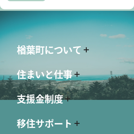
生活関連の支援金制度
移住サポート
移住について
1
移住に向けてのステップ
楢葉町について
移住者インタビュー
移住Q＆A
楢葉町について
住まいと仕事
移住サポート
名物・シンボル
移住相談窓口について
スポット紹介
住まい情報
お試し住宅について
動画で見る楢葉町
支援金制度
空き家・空き地バンクについて
資料ダウンロード
お試し就労体験プログラム
空き家・空き地 物件情報
ならは体験プログラム
移住関連の支援金制度
仕事情報
移住サポート
出産・子育て関連の支援金制度
求人情報
お問い合わせ
生活関連の支援金制度