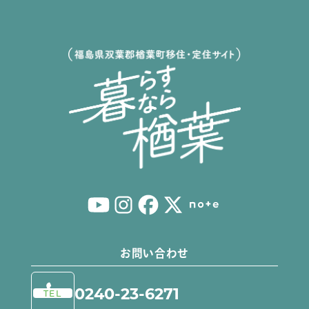
会社インタビュー
移住について
一般社団法人ならはみらい
求人掲載をご希望の方へ
移住に向けてのステップ
0240-23-6271
tel:
移住者インタビュー
月～土 9:00～17:00
移住Q&A
（日・祝・年末年始・第２第４水曜日を除く）
移住サポート
移住相談窓口について
お試し住宅について
お試し就労体験プログラム
ならは体験プログラム
お問い合わせ
0240-23-6271
TEL