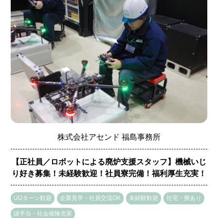
資料ダウンロード
住まい・仕事
住まい情報
空き家・空き地バンクについて
空き家・空き地バンク(物件情報)
仕事情報
求人情報
会社インタビュー
株式会社アセンド 福島事務所
企業の方へ
【正社員／ロボットによる廃炉支援スタッフ】機械いじ
支援金制度
り好き募集！未経験歓迎！社員寮完備！福利厚生充実！
移住関連の支援金制度
UIJターン歓迎
企業見学・社員交流OK
未経験歓迎
社宅・寮あり
出産・子育て関連の支援金制度
諸手当・社会保険充実